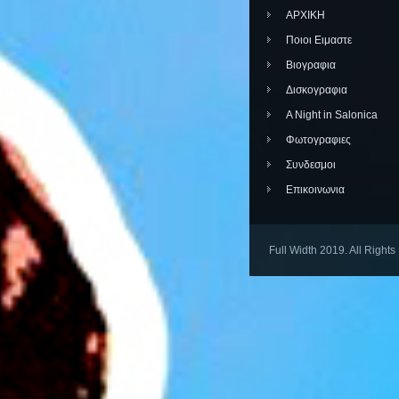
ΑΡΧΙΚΗ
Ποιοι Ειμαστε
Βιογραφια
Δισκογραφια
A Night in Salonica
Φωτογραφιες
Συνδεσμοι
Επικοινωνια
Full Width 2019. All Right